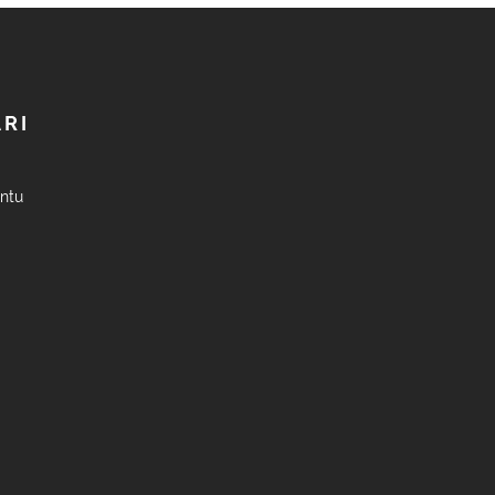
RI
antu