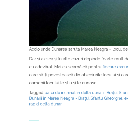
Acolo unde Dunarea saruta Marea Neagra – locul de 
Dar și aici ca și în alte cazuri depinde foarte mult 
cu adevărat. Mai cu seamă că pentru
fiecare excur
care să-ți povestească din obiceiurile locului și car
oamenii locului le știu și le cunosc.
Tagged
barci de inchiriat in delta dunarii
,
Braţul Sfa
Dunării în Marea Neagra - Braţul Sfantu Gheorghe
,
ex
rapid delta dunarii