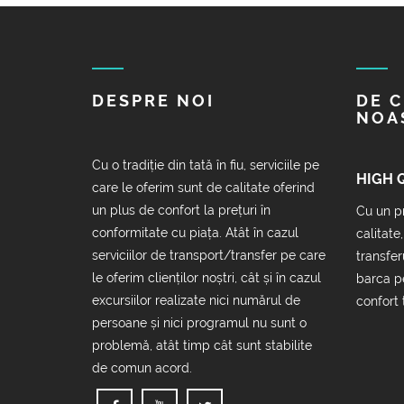
DESPRE NOI
DE C
NOA
Cu o tradiție din tată în fiu, serviciile pe
HIGH 
care le oferim sunt de calitate oferind
un plus de confort la prețuri în
Cu un pr
conformitate cu piața. Atât în cazul
calitate
serviciilor de transport/transfer pe care
transfer
le oferim clienților noștri, cât și în cazul
barca p
excursiilor realizate nici numărul de
confort t
persoane și nici programul nu sunt o
problemă, atât timp cât sunt stabilite
de comun acord.