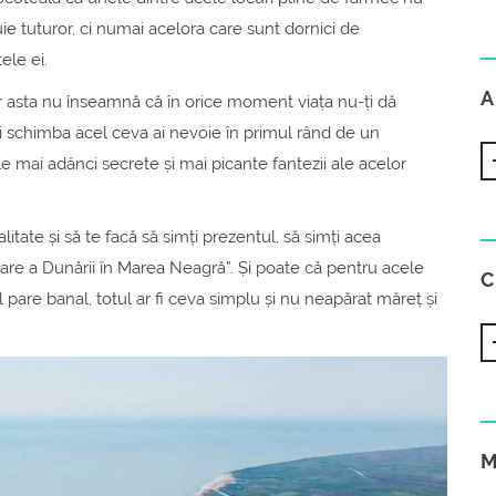
ie tuturor, ci numai acelora care sunt dornici de
ele ei.
A
dar asta nu înseamnă că în orice moment viața nu-ți dă
ți schimba acel ceva ai nevoie în primul rând de un
e mai adânci secrete și mai picante fantezii ale acelor
itate și să te facă să simți prezentul, să simți acea
are a Dunării în Marea Neagră”. Și poate că pentru acele
pare banal, totul ar fi ceva simplu și nu neapărat măreț și