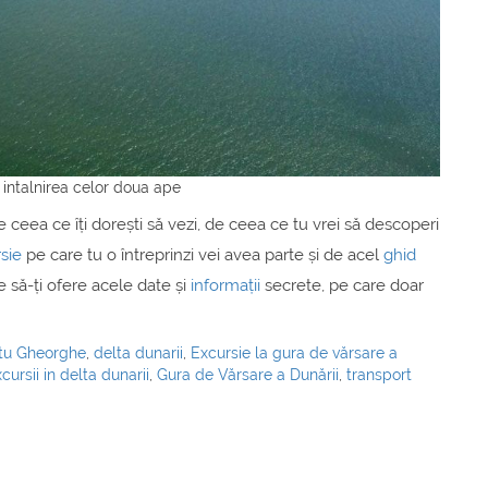
intalnirea celor doua ape
de ceea ce îți dorești să vezi, de ceea ce tu vrei să descoperi
sie
pe care tu o întreprinzi vei avea parte și de acel
ghid
e să-ți ofere acele date și
informații
secrete, pe care doar
ntu Gheorghe
,
delta dunarii
,
Excursie la gura de vărsare a
cursii in delta dunarii
,
Gura de Vărsare a Dunării
,
transport