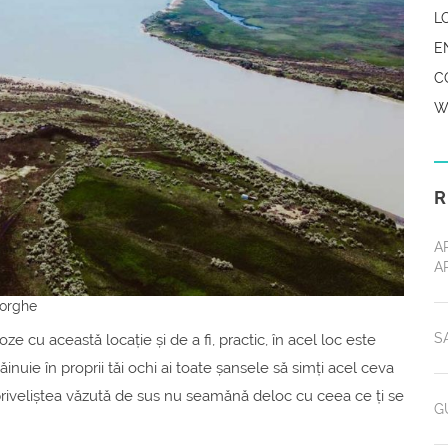
L
E
C
W
R
A
A
eorghe
S
 cu această locație și de a fi, practic, în acel loc este
ăinuie în proprii tăi ochi ai toate șansele să simți acel ceva
, priveliștea văzută de sus nu seamănă deloc cu ceea ce ți se
G