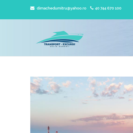
dimachedumitru@yahoo.ro
40 744 670 100