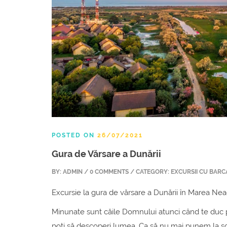
POSTED ON
26/07/2021
Gura de Vărsare a Dunării
BY: ADMIN / 0 COMMENTS / CATEGORY: EXCURSII CU BARC
Excursie la gura de vărsare a Dunării în Marea Ne
Minunate sunt căile Domnului atunci când te duc pe 
poți să descoperi lumea. Ca să nu mai punem la so