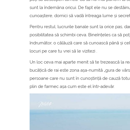
sunt la îndemâna oricui. De fapt ele nu se destăinu
cunoaștere, dornici să vadă întreaga lume și secret
Pentru restul, lucrurile banale sunt la orice pas, 
posibilitatea să schimbi ceva. Bineînțeles ca să po
îndrumător, o călăuză care să cunoască până și cel
locuri pe care tu vrei să le vizitezi .
Un loc ceva mai aparte menit să te trezească la real
bucățică de rai este zona așa-numită „gura de vărs
persoane care nu sunt în cunoștință de cauză totul 
plin de farmec așa cum este el într-adevăr.