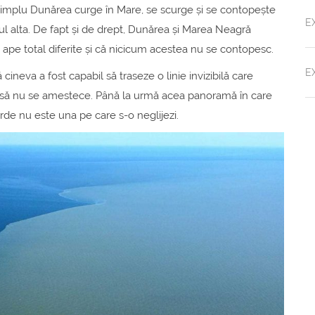
i simplu Dunărea curge în Mare, se scurge și se contopește
E
otul alta. De fapt și de drept, Dunărea și Marea Neagră
pe total diferite și că nicicum acestea nu se contopesc.
E
ineva a fost capabil să traseze o linie invizibilă care
 să nu se amestece. Până la urmă acea panoramă în care
rde nu este una pe care s-o neglijezi.