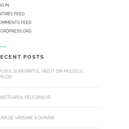
OG IN
NTRIES FEED
OMMENTS FEED
ORDPRESS.ORG
ECENT POSTS
PUSUL ȘI RĂSĂRITUL VĂZUT DIN MIJLOCUL
PELOR
ANCTUARUL PELICANILOR
URA DE VĂRSARE A DUNĂRII