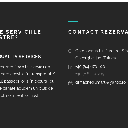
E SERVICIILE
CONTACT REZERVĂ
STRE?
Cherhanaua lui Dumitrel Sf
QUALITY SERVICES
Gheorghe, jud. Tulcea
+40 744 670 100
ogram flexibil și servicii de
+40 746 110 709
, care constau în transportul /
ul pasagerilor și în excursii cu
dimachedumitru@yahoo.ro
e canale aducem un plus de
uturor clienților noștri.