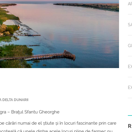
A
S
G
E
E
A DELTA DUNARII
agra – Braţul Sfantu Gheorghe
cărări numai de el știute și în locuri fascinante prin care
coteală că unele dintre acele locuri pline de farmec nu