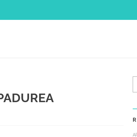
HOME
DESPRE NOI
SERVICII TRANSPORT
E
 PADUREA
A