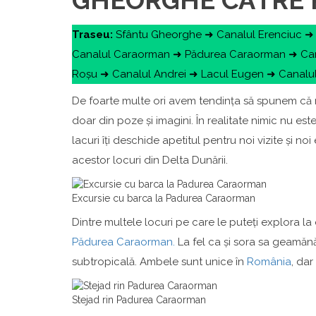
GHEORGHE CĂTRE
Traseu:
Sfântu Gheorghe ➜ Canalul Erenciuc ➜ 
Canalul Caraorman ➜ Pădurea Caraorman ➜ Cana
Roșu ➜ Canalul Andrei ➜ Lacul Eugen ➜ Canalul
De foarte multe ori avem tendința să spunem că
doar din poze și imagini. În realitate nimic nu es
lacuri îți deschide apetitul pentru noi vizite și n
acestor locuri din Delta Dunării.
Excursie cu barca la Padurea Caraorman
Dintre multele locuri pe care le puteți explora la
Pădurea Caraorman.
La fel ca și sora sa geamănă
subtropicală. Ambele sunt unice în
România
, dar
Stejad rin Padurea Caraorman