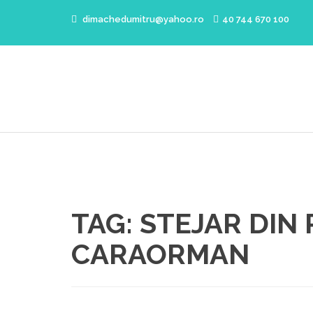
dimachedumitru@yahoo.ro
40 744 670 100
TAG:
STEJAR DIN
CARAORMAN