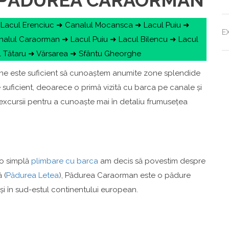
 PĂDUREA CARAORMAN
Lacul Erenciuc ➜ Canalul Mocansca ➜ Lacul Puiu ➜
E
lul Caraorman ➜ Lacul Puiu ➜ Lacul Bilencu ➜ Lacul
 Tătaru ➜ Vărsarea ➜ Sfântu Gheorghe
 ne este suficient să cunoaștem anumite zone splendide
te suficient, deoarece o primă vizită cu barca pe canale și
oi excursii pentru a cunoaște mai în detaliu frumusețea
 o simplă
plimbare cu barca
am decis să povestim despre
 (
Pădurea Letea
), Pădurea Caraorman este o pădure
 și în sud-estul continentului european.