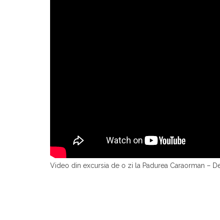
Video din excursia de o zi la Padurea Caraorman – De