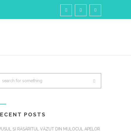
XCURSII DELTA DUNARII
CONTACT
RECENT POSTS
PUSUL ȘI RĂSĂRITUL VĂZUT DIN MIJLOCUL APELOR