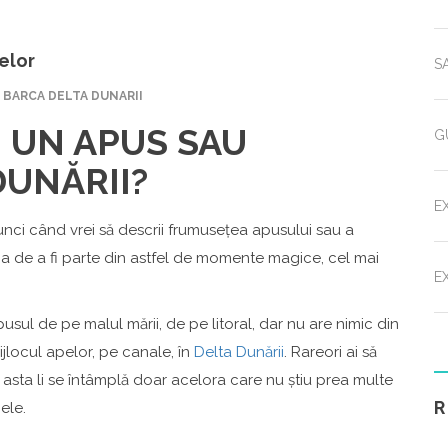
pelor
S
 BARCA DELTA DUNARII
I UN APUS SAU
G
DUNĂRII?
E
unci când vrei să descrii frumusețea apusului sau a
ia de a fi parte din astfel de momente magice, cel mai
E
pusul de pe malul mării, de pe litoral, dar nu are nimic din
ijlocul apelor, pe canale, în
Delta Dunării
. Rareori ai să
sta li se întâmplă doar acelora care nu știu prea multe
ele.