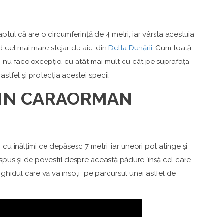
aptul că are o circumferință de 4 metri, iar vârsta acestuia
d cel mai mare stejar de aici din
Delta Dunării
. Cum toată
n
nu face excepție, cu atât mai mult cu cât pe suprafața
astfel și protecția acestei specii.
DIN CARAORMAN
cu înălțimi ce depășesc 7 metri, iar uneori pot atinge și
 spus și de povestit despre această pădure, însă cel care
ghidul care vă va însoți pe parcursul unei astfel de