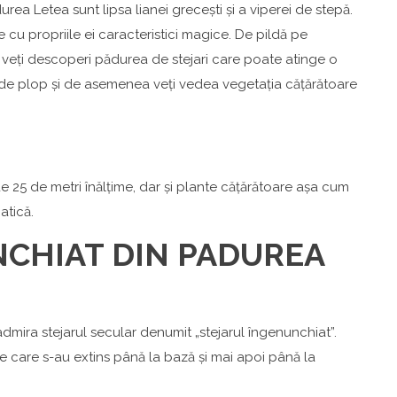
a Letea sunt lipsa lianei grecești și a viperei de stepă.
u propriile ei caracteristici magice. De pildă pe
 veți descoperi pădurea de stejari care poate atinge o
, de plop și de asemenea veți vedea vegetația cățărătoare
e 25 de metri înălțime, dar și plante cățărătoare așa cum
atică.
CHIAT DIN PADUREA
admira stejarul secular denumit „stejarul îngenunchiat”.
e care s-au extins până la bază și mai apoi până la