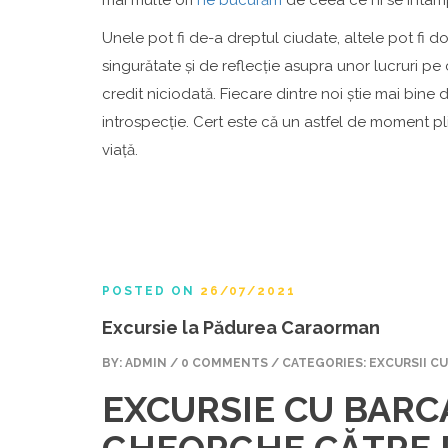
mai multe ori
ne bucurăm
de ceea ce ni se întâmp
Unele pot fi de-a dreptul ciudate, altele pot fi
singurătate și de reflecție asupra unor lucruri pe 
credit niciodată. Fiecare dintre noi știe mai bine 
introspecție. Cert este că un astfel de moment plin
viață.
POSTED ON
26/07/2021
Excursie la Pădurea Caraorman
BY:
ADMIN
/ 0 COMMENTS / CATEGORIES: EXCURSII CU
EXCURSIE CU BARC