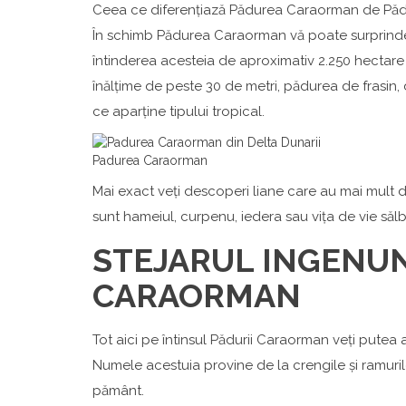
Ceea ce diferențiază Pădurea Caraorman de Pădure
În schimb Pădurea Caraorman vă poate surprinde c
întinderea acesteia de aproximativ 2.250 hectare
înălțime de peste 30 de metri, pădurea de frasin
ce aparține tipului tropical.
Padurea Caraorman
Mai exact veți descoperi liane care au mai mult d
sunt hameiul, curpenu, iedera sau vița de vie sălb
STEJARUL INGENUN
CARAORMAN
Tot aici pe întinsul Pădurii Caraorman veți putea 
Numele acestuia provine de la crengile și ramuril
pământ.