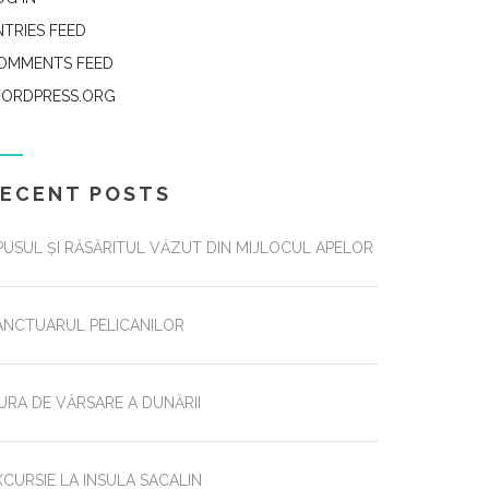
NTRIES FEED
OMMENTS FEED
ORDPRESS.ORG
RECENT POSTS
PUSUL ȘI RĂSĂRITUL VĂZUT DIN MIJLOCUL APELOR
ANCTUARUL PELICANILOR
URA DE VĂRSARE A DUNĂRII
XCURSIE LA INSULA SACALIN