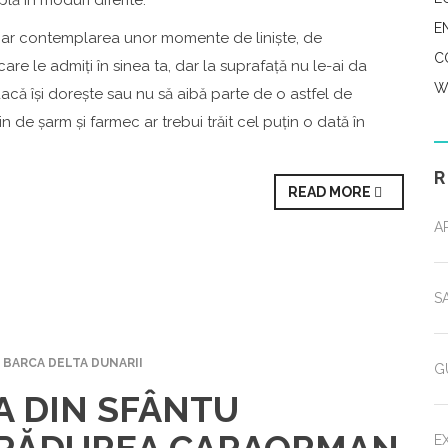
lă în moduri diferite.
E
 doar contemplarea unor momente de liniște, de
C
care le admiți în sinea ta, dar la suprafață nu le-ai da
W
dacă își dorește sau nu să aibă parte de o astfel de
 de șarm și farmec ar trebui trăit cel puțin o dată în
READ MORE
A
S
 BARCA DELTA DUNARII
G
A DIN SFÂNTU
E