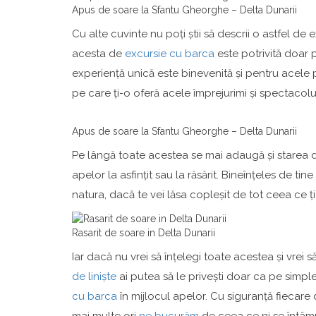
Apus de soare la Sfantu Gheorghe – Delta Dunarii
Cu alte cuvinte nu poți știi să descrii o astfel de 
acesta de
excursie cu barca
este potrivită doar p
experiență unică este binevenită și pentru acele p
pe care ți-o oferă acele împrejurimi și spectacolul
Apus de soare la Sfantu Gheorghe – Delta Dunarii
Pe lângă toate acestea se mai adaugă și starea de
apelor la asfințit sau la răsărit. Bineînțeles de t
natura, dacă te vei lăsa copleșit de tot ceea ce ț
Rasarit de soare in Delta Dunarii
Iar dacă nu vrei să înțelegi toate acestea și vrei 
de liniște
ai putea să le privești doar ca pe simpl
cu barca
în mijlocul apelor. Cu siguranță fiecare