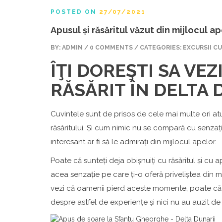
POSTED ON
27/07/2021
Apusul și răsăritul văzut din mijlocul a
BY:
ADMIN
/ 0 COMMENTS / CATEGORIES: EXCURSII CU
ÎŢI DOREŞTI SA VEZ
RĂSĂRIT ÎN DELTA 
Cuvintele sunt de prisos de cele mai multe ori at
răsăritului. Și cum nimic nu se compară cu senzaț
interesant ar fi să le admirați din mijlocul apelor.
Poate că sunteți deja obișnuiți cu răsăritul și cu a
acea senzație pe care ți-o oferă priveliștea din m
vezi că oamenii pierd aceste momente, poate că a
despre astfel de experiențe și nici nu au auzit de 