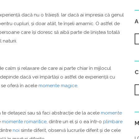
experiență dacă nu o trăiești. Iar dacă ai impresia că genul
A
entru cupluri, și doar atât, te înșeli amarnic. O astfel de
ersoane care își doresc să aibă parte de liniștea totală
 naturii.
 calm și relaxare de care ai parte chiar în mijlocul
ine depinde dacă vei împărtăși o astfel de experiență cu
i se oferă în acele
momente magice
.
să te detașezi sau să faci abstracție de la acele
momente
e
momente romantice
, dintre un el și o ea într-o
plimbare
 dintre
noi
simte diferit, observă lucrurile diferit și de cele
L